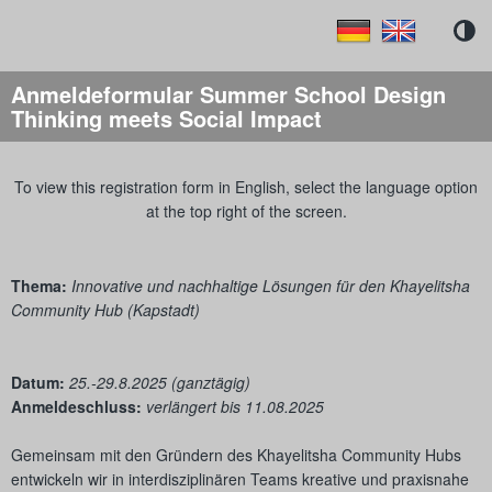
Direkt zum Inhalt
Anmeldeformular
Summer
School
Anmeldeformular Summer School
Design
Thinking meets Social Impact
To view this registration form in English, select the language option
at the top right of the screen.
Thema:
Innovative und nachhaltige Lösungen für den Khayelitsha
Community Hub (Kapstadt)
Datum:
25.-29.8.2025 (ganztägig)
Anmeldeschluss:
verlängert bis 11.08.2025
Gemeinsam mit den Gründern des Khayelitsha Community Hubs
entwickeln wir in interdisziplinären Teams kreative und praxisnahe